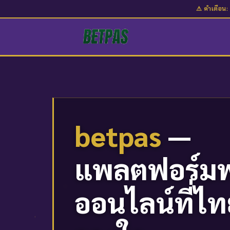
⚠ คำเตือน:
betpas
—
แพลตฟอร์มพ
ออนไลน์ที่ไท