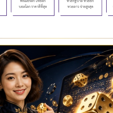
พรีเมียร์ลีก ไทยลีก
หวยรัฐบาล หวยยี่กี
บอลโลก ราคาดีที่สุด
หวยลาว จ่ายสูงสุด