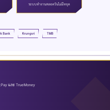
ระบบทำงานตลอดวันไม่มีหยุด
k Bank
Krungsri
TMB
mptPay และ TrueMoney