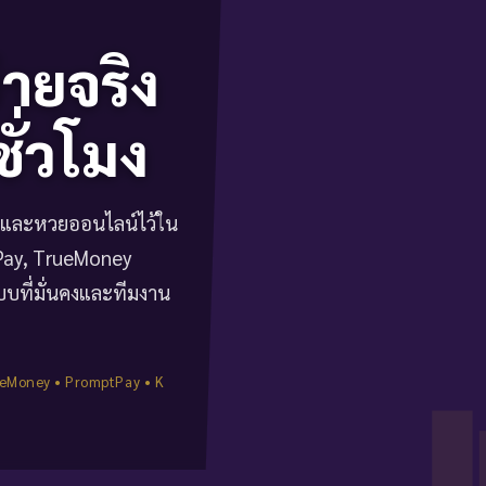
่ายจริง
ั่วโมง
 และหวยออนไลน์ไว้ใน
tPay, TrueMoney
บบที่มั่นคงและทีมงาน
rueMoney • PromptPay • K