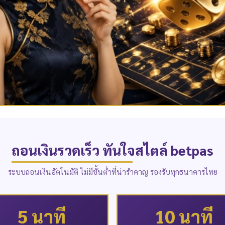
ถอนเงินรวดเร็ว ทันใจสไตล์ betpas
ระบบถอนเงินอัตโนมัติ ไม่มีขั้นต่ำที่น่ารำคาญ รองรับทุกธนาคารไทย
5 นาที
10 นาที